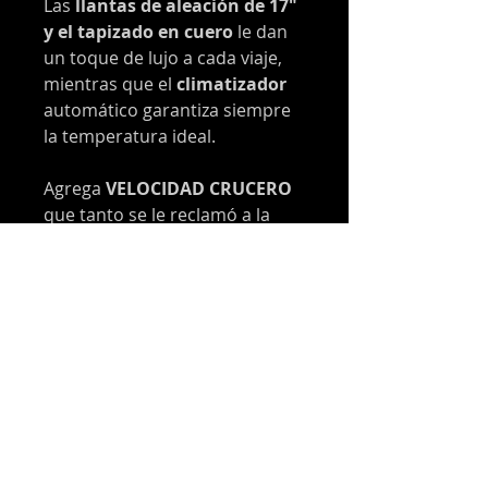
Las
llantas de aleación de 17"
y el tapizado en cuero
le dan
un toque de lujo a cada viaje,
mientras que el
climatizador
automático garantiza siempre
la temperatura ideal.
Agrega
VELOCIDAD CRUCERO
que tanto se le reclamó a la
generación anterior de Kicks y
solo lo tienen los niveles más
completos, haciendo que
cualquier trayecto sea una
experiencia relajante.
Para mayor comodidad, incluye
comandos de audio al volante
y un práctico
apoya brazos
delantero
para el conductor y