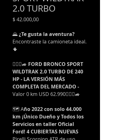
2.0 TURBO
Precio
$ 42.000,00
🌄
¿Te gusta la aventura?
Encontraste la camioneta ideal.
🌵
🧗🏻‍♂️🚙
FORD BRONCO SPORT
WILDTRAK 2.0 TURBO DE 240
HP - LA VERSIÓN MÁS
COMPLETA DEL MERCADO -
Valor 0 km USD 62.990🧗🏻‍♂️🚙
🗺️ A
ño 2022 con solo 44.000
km ¡Único Dueño y Todos los
Servicios en taller Oficial
Ford! 4 CUBIERTAS NUEVAS
Pirelli Scorpion ATR de uso