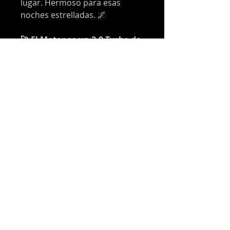
lugar. Hermoso para esas
noches estrelladas. 🌌
🚀 El Motor es un 2.0 Turbo de
240 CV y 373 Nm con caja de 8
velocidades.
🚗 Aceptamos PERMUTAS Y
FINANCIAMOS a través de
Banco.💰
Si buscas
más potencia, mejor
desempeño off-road y una
experiencia más extrema
, la
FORD BRONCO Sport
WILDTRAK 2.0 TURBO
es la
mejor opción
.
¿Estás listo para descubrir