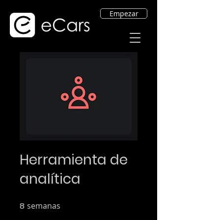
Empezar
Herramienta de
analítica
8
semanas
8 semanas